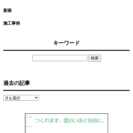
新築
施工事例
キーワード
検
索:
過去の記事
過
去
の
記
事