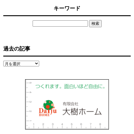
キーワード
検
索:
過去の記事
過
去
の
記
事