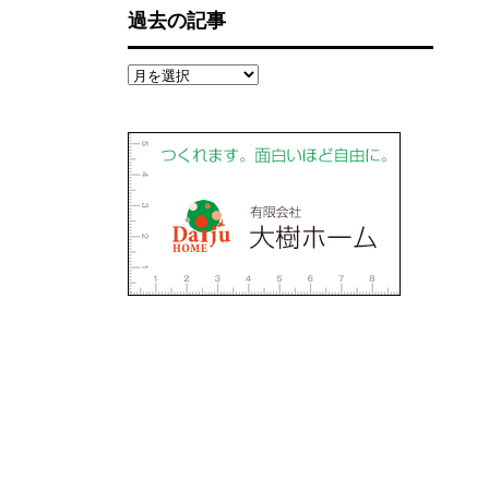
過去の記事
過
去
の
記
事