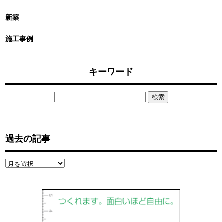
新築
施工事例
キーワード
検
索:
過去の記事
過
去
の
記
事