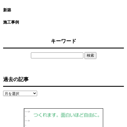
新築
施工事例
キーワード
検
索:
過去の記事
過
去
の
記
事