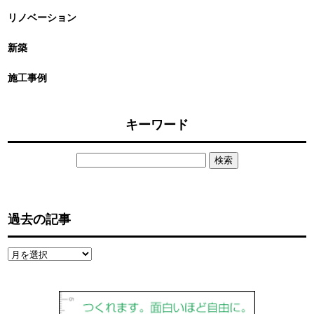
リノベーション
新築
施工事例
キーワード
検
索:
過去の記事
過
去
の
記