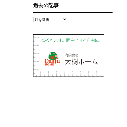
過去の記事
過
去
の
記
事