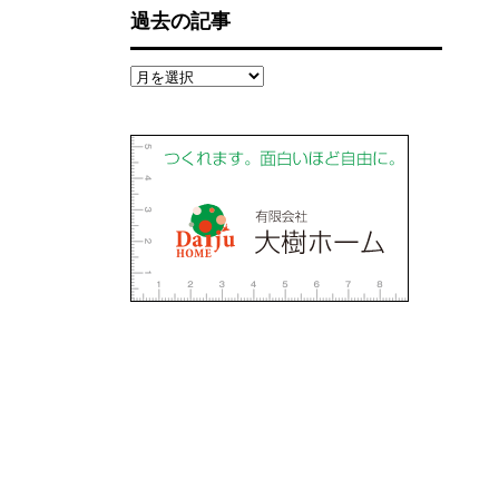
過去の記事
過
去
の
記
事