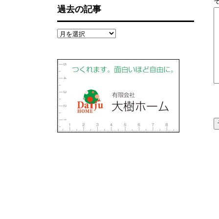
過去の記事
過
去
の
記
事