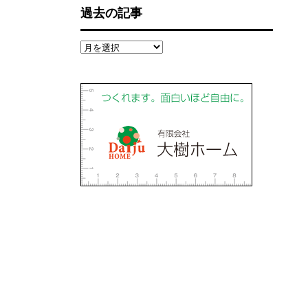
過去の記事
過
去
の
記
事