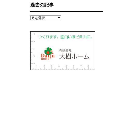
過去の記事
過
去
の
記
事