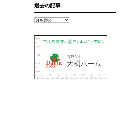
過去の記事
過
去
の
記
事