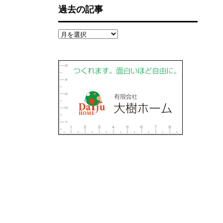
過去の記事
過
去
の
記
事