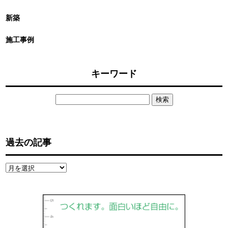
新築
施工事例
キーワード
検
索:
過去の記事
過
去
の
記
事