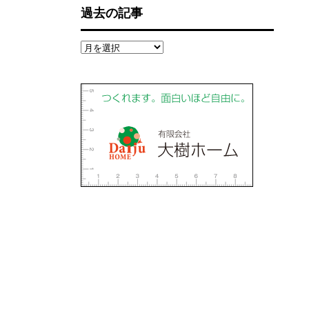
過去の記事
過
去
の
記
事