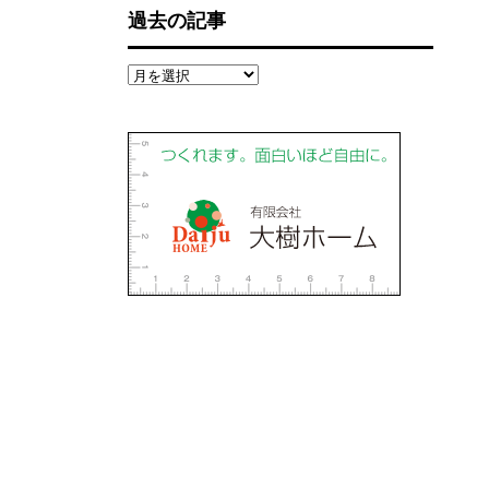
過去の記事
過
去
の
記
事