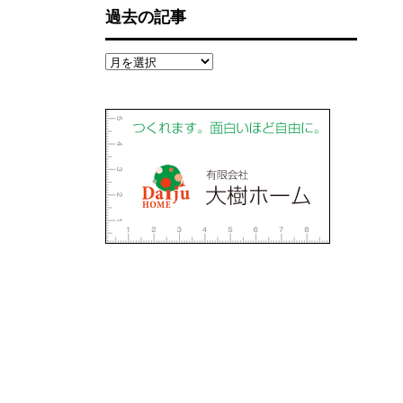
過去の記事
過
去
の
記
事