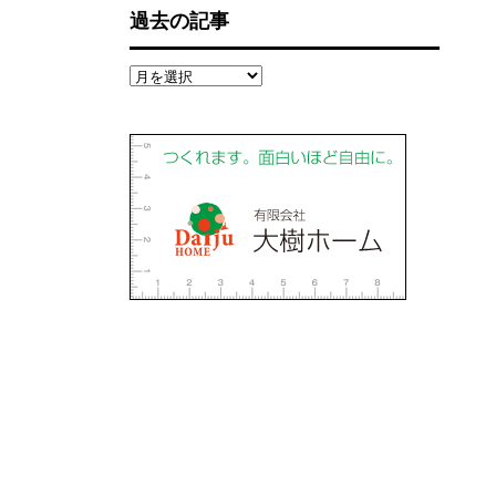
過去の記事
過
去
の
記
事