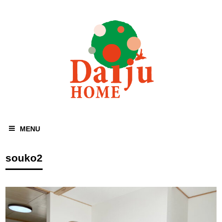
MENU
souko2