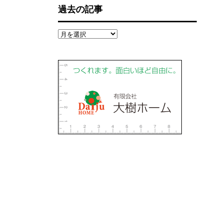
過去の記事
過
去
の
記
事