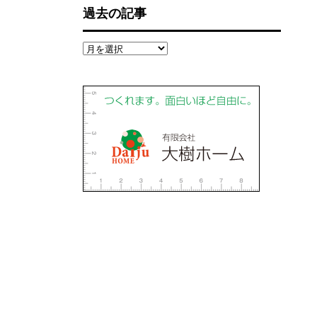
過去の記事
過
去
の
記
事