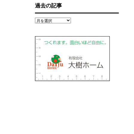
過去の記事
過
去
の
記
事