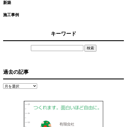
新築
施工事例
キーワード
検
索:
過去の記事
過
去
の
記
事