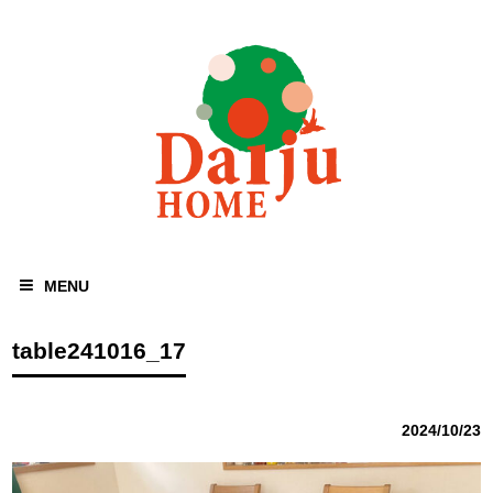
MENU
table241016_17
2024/10/23