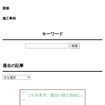
新築
施工事例
キーワード
検
索:
過去の記事
過
去
の
記
事