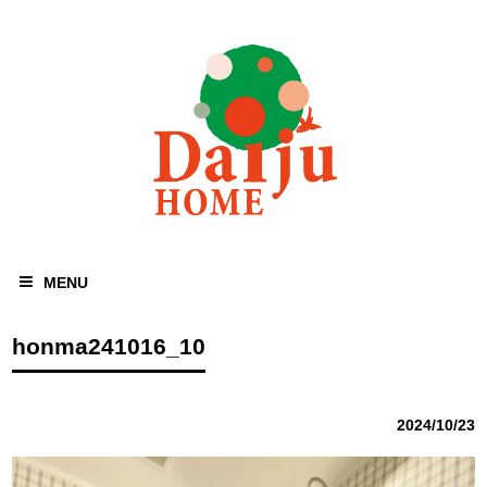
MENU
honma241016_10
2024/10/23