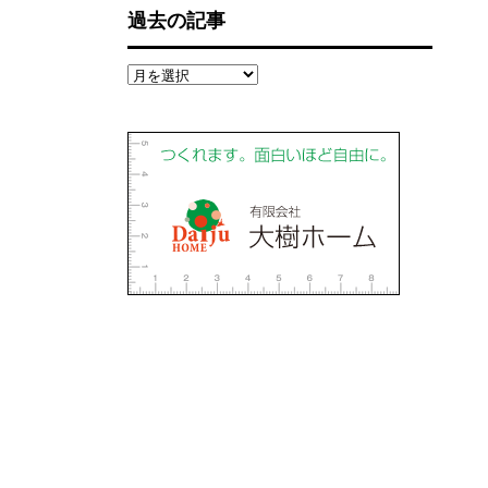
過去の記事
過
去
の
記
事