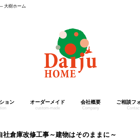
― 大樹ホーム
ション
オーダーメイド
会社概要
ご相談フ
tion
custom-made
Company
Contac
自社倉庫改修工事～建物はそのままに～