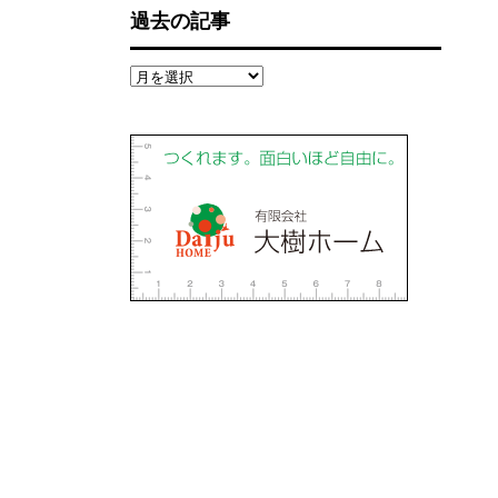
過去の記事
過
去
の
記
事