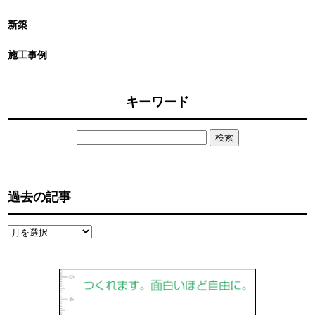
新築
施工事例
キーワード
検
索:
過去の記事
過
去
の
記
事