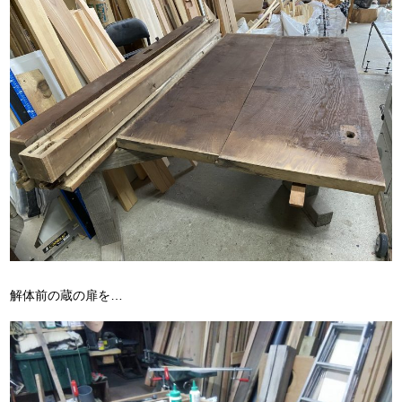
解体前の蔵の扉を…