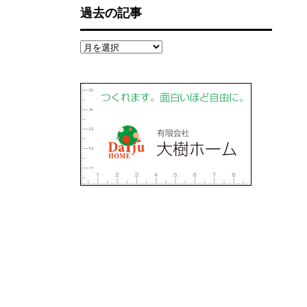
過去の記事
過
去
の
記
事