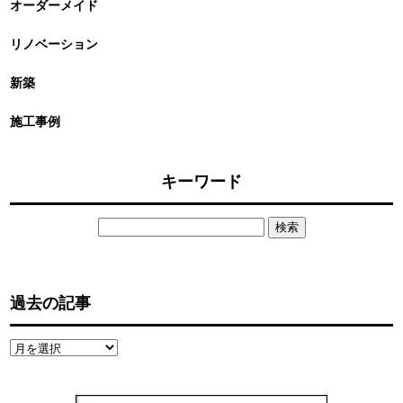
オーダーメイド
リノベーション
新築
施工事例
キーワード
検
索:
過去の記事
過
去
の