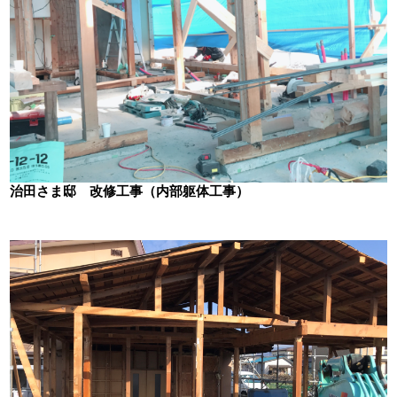
治田さま邸 改修工事（内部躯体工事）