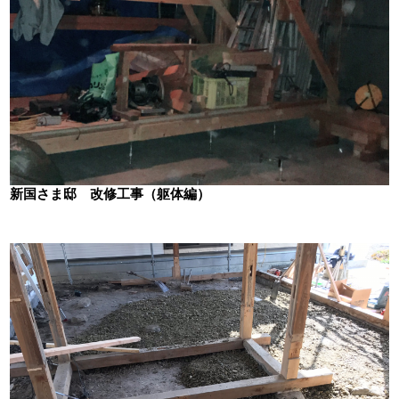
新国さま邸 改修工事（躯体編）