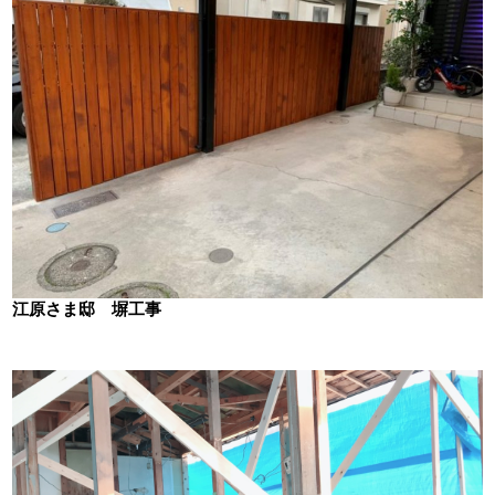
江原さま邸 塀工事