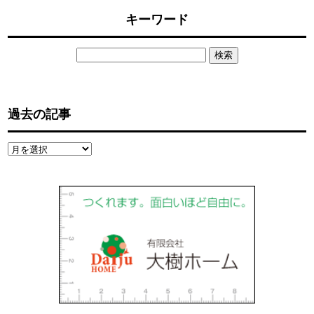
キーワード
検
索:
過去の記事
過
去
の
記
事