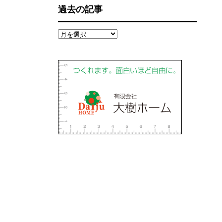
過去の記事
過
去
の
記
事