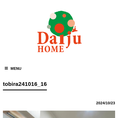
MENU
tobira241016_16
2024/10/23