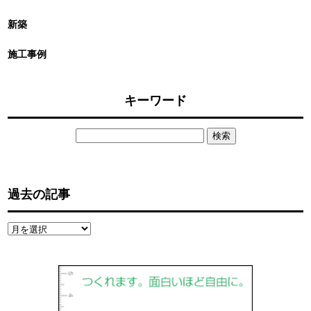
新築
施工事例
キーワード
検
索:
過去の記事
過
去
の
記
事