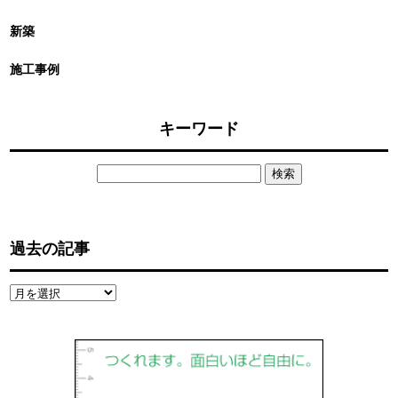
新築
施工事例
キーワード
検
索:
過去の記事
過
去
の
記
事