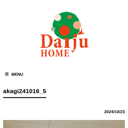
MENU
akagi241016_5
2024/10/23