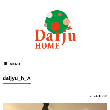
MENU
daijyu_h_A
2024/10/23