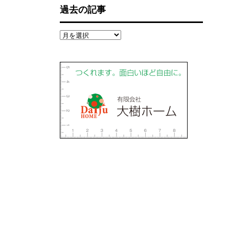
過去の記事
過
去
の
記
事