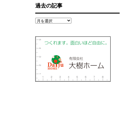
過去の記事
過
去
の
記
事